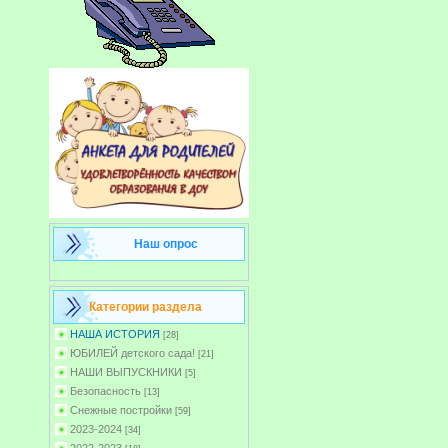
Наш опрос
Категории раздела
НАША ИСТОРИЯ
[28]
ЮБИЛЕЙ детского сада!
[21]
НАШИ ВЫПУСКНИКИ
[5]
Безопасность
[13]
Снежные постройки
[59]
2023-2024
[34]