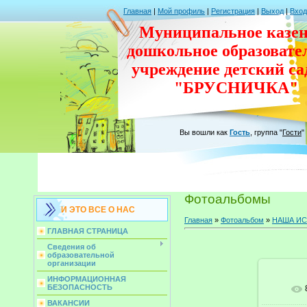
Главная
|
Мой профиль
|
Регистрация
|
Выход
|
Вход
Муниципальное казен
дошкольное
образовате
учреждение
детский с
"БРУСНИЧКА"
Вы вошли как
Гость
,
группа
"
Гости
"
Фотоальбомы
И ЭТО ВСЕ О НАС
Главная
»
Фотоальбом
»
НАША И
ГЛАВНАЯ СТРАНИЦА
Сведения об
образовательной
организации
ИНФОРМАЦИОННАЯ
БЕЗОПАСНОСТЬ
ВАКАНСИИ