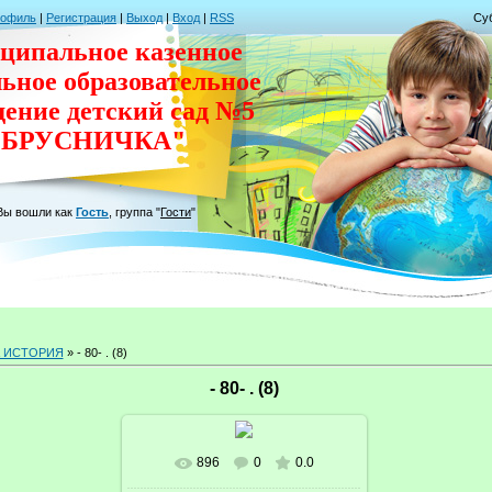
рофиль
|
Регистрация
|
Выход
|
Вход
|
RSS
Суб
ципальное казенное
льное
образовательное
дение
детский сад
№5
"БРУСНИЧКА"
Вы вошли как
Гость
,
группа
"
Гости
"
 ИСТОРИЯ
» - 80- . (8)
- 80- . (8)
896
0
0.0