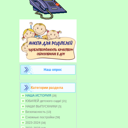
Наш опрос
Категории раздела
НАША ИСТОРИЯ
[28]
ЮБИЛЕЙ детского сада!
[21]
НАШИ ВЫПУСКНИКИ
[5]
Безопасность
[13]
Снежные постройки
[59]
2023-2024
[34]