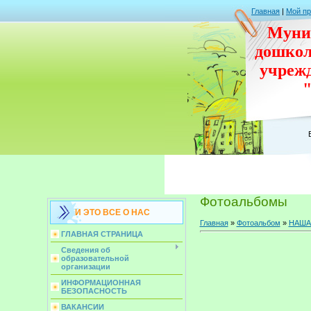
Главная
|
Мой п
Муни
дошко
учреж
Фотоальбомы
И ЭТО ВСЕ О НАС
Главная
»
Фотоальбом
»
НАША
ГЛАВНАЯ СТРАНИЦА
Сведения об
образовательной
организации
ИНФОРМАЦИОННАЯ
БЕЗОПАСНОСТЬ
ВАКАНСИИ