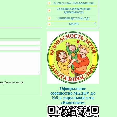
А, что у нас?! (Объявления)
Здоровьесберегающая
деятельность
"Онлайн Детский сад"
АРХИВ
Официальное
сообщество
МКДОУ д/с
№5
в социальной
сети
«Вконтакте»