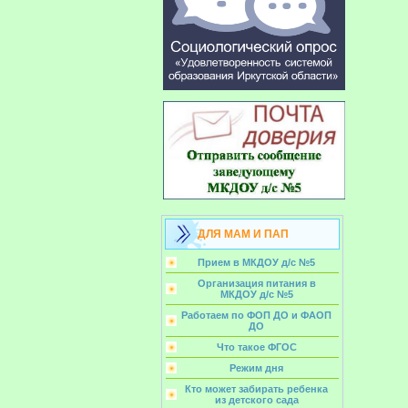
ДЛЯ МАМ И ПАП
Прием в МКДОУ д/с №5
Организация питания в
МКДОУ д/с №5
Работаем по ФОП ДО и ФАОП
ДО
Что такое ФГОС
Режим дня
Кто может забирать ребенка
из детского сада