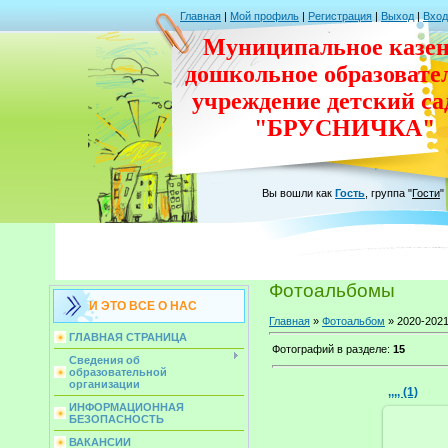
Главная
|
Мой профиль
|
Регистрация
|
Выход
|
Вход
Муниципальное казен
дошкольное
образовате
учреждение
детский с
"БРУСНИЧКА"
Вы вошли как
Гость
,
группа
"
Гости
"
Фотоальбомы
И ЭТО ВСЕ О НАС
Главная
»
Фотоальбом
» 2020-2021
ГЛАВНАЯ СТРАНИЦА
Фотографий в разделе
:
15
Сведения об
образовательной
организации
,,,, (1)
ИНФОРМАЦИОННАЯ
БЕЗОПАСНОСТЬ
ВАКАНСИИ