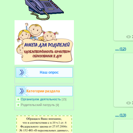
,,,, (12)
Наш опрос
Категории раздела
Организуем деятельность
[15]
Родительский патруль
[9]
,,,, (13)