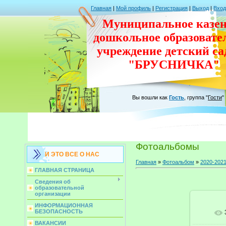
Главная
|
Мой профиль
|
Регистрация
|
Выход
|
Вход
Муниципальное казен
дошкольное
образовате
учреждение
детский с
"БРУСНИЧКА"
Вы вошли как
Гость
,
группа
"
Гости
"
Фотоальбомы
И ЭТО ВСЕ О НАС
Главная
»
Фотоальбом
»
2020-2021
ГЛАВНАЯ СТРАНИЦА
Сведения об
образовательной
организации
ИНФОРМАЦИОННАЯ
БЕЗОПАСНОСТЬ
ВАКАНСИИ