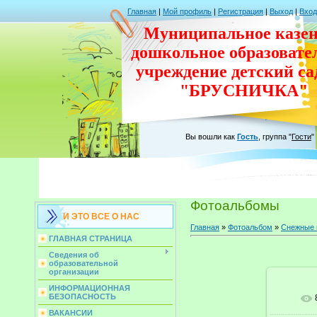
Главная
|
Мой профиль
|
Регистрация
|
Выход
|
Вход
Муниципальное казен
дошкольное
образовате
учреждение
детский с
"БРУСНИЧКА"
Вы вошли как
Гость
,
группа
"
Гости
"
Фотоальбомы
И ЭТО ВСЕ О НАС
Главная
»
Фотоальбом
»
Снежные 
ГЛАВНАЯ СТРАНИЦА
Сведения об
образовательной
организации
ИНФОРМАЦИОННАЯ
БЕЗОПАСНОСТЬ
В ре
ВАКАНСИИ