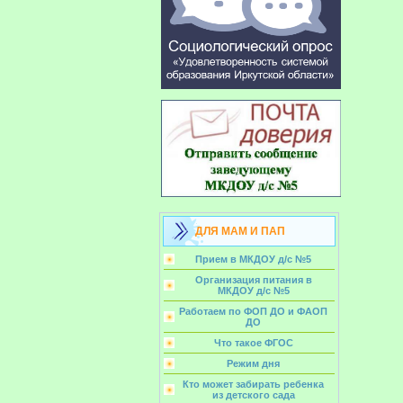
ДЛЯ МАМ И ПАП
Прием в МКДОУ д/с №5
Организация питания в
МКДОУ д/с №5
Работаем по ФОП ДО и ФАОП
ДО
Что такое ФГОС
Режим дня
Кто может забирать ребенка
из детского сада