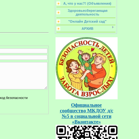
А, что у нас?! (Объявления)
Здоровьесберегающая
деятельность
"Онлайн Детский сад"
АРХИВ
Официальное
сообщество
МКДОУ д/с
№5
в социальной
сети
«Вконтакте»