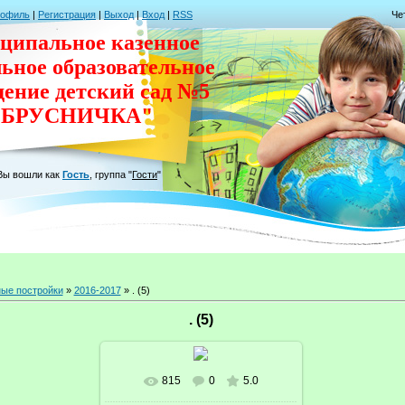
рофиль
|
Регистрация
|
Выход
|
Вход
|
RSS
Че
ципальное казенное
льное
образовательное
дение
детский сад
№5
"БРУСНИЧКА"
Вы вошли как
Гость
,
группа
"
Гости
"
ые постройки
»
2016-2017
» . (5)
. (5)
815
0
5.0
В реальном размере
1024x576