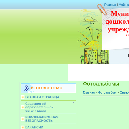
Главная
|
Мой п
Муни
дошко
учреж
Фотоальбомы
И ЭТО ВСЕ О НАС
Главная
»
Фотоальбом
»
Снежн
ГЛАВНАЯ СТРАНИЦА
Сведения об
образовательной
организации
ИНФОРМАЦИОННАЯ
БЕЗОПАСНОСТЬ
ВАКАНСИИ