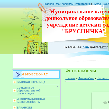
Главная
|
Мой профиль
|
Регистрация
|
Выход
|
Вход
Муниципальное казен
дошкольное
образовате
учреждение
детский с
"БРУСНИЧКА"
Вы вошли как
Гость
,
группа
"
Гости
"
Фотоальбомы
И ЭТО ВСЕ О НАС
Главная
»
Фотоальбом
»
Снежные 
ГЛАВНАЯ СТРАНИЦА
Сведения об
образовательной
организации
ИНФОРМАЦИОННАЯ
БЕЗОПАСНОСТЬ
В ре
ВАКАНСИИ