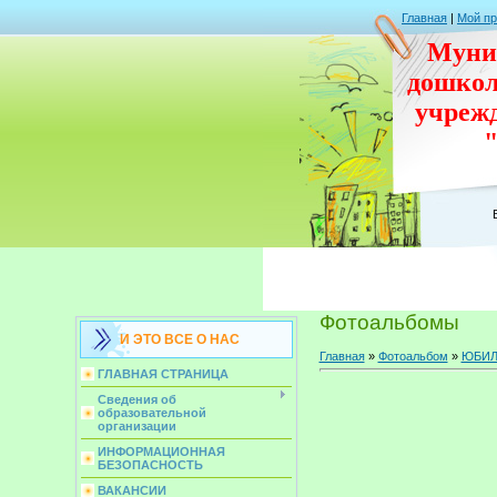
Главная
|
Мой п
Муни
дошко
учреж
Фотоальбомы
И ЭТО ВСЕ О НАС
Главная
»
Фотоальбом
»
ЮБИЛЕ
ГЛАВНАЯ СТРАНИЦА
Сведения об
образовательной
организации
ИНФОРМАЦИОННАЯ
БЕЗОПАСНОСТЬ
ВАКАНСИИ