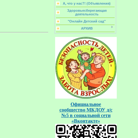
А, что у нас?! (Объявления)
Здоровьесберегающая
деятельность
"Онлайн Детский сад"
АРХИВ
Официальное
сообщество
МКДОУ д/с
№5
в социальной
сети
«Вконтакте»