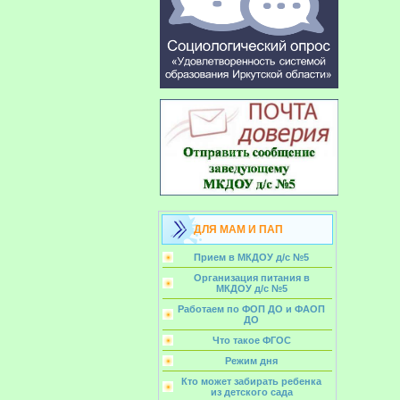
ДЛЯ МАМ И ПАП
Прием в МКДОУ д/с №5
Организация питания в
МКДОУ д/с №5
Работаем по ФОП ДО и ФАОП
ДО
Что такое ФГОС
Режим дня
Кто может забирать ребенка
из детского сада