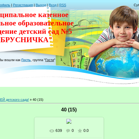
рофиль
|
Регистрация
|
Выход
|
Вход
|
RSS
Суб
ципальное казенное
льное
образовательное
дение
детский сад
№5
"БРУСНИЧКА"
Вы вошли как
Гость
,
группа
"
Гости
"
Й детского сада!
» 40 (15)
40 (15)
639
0
0.0