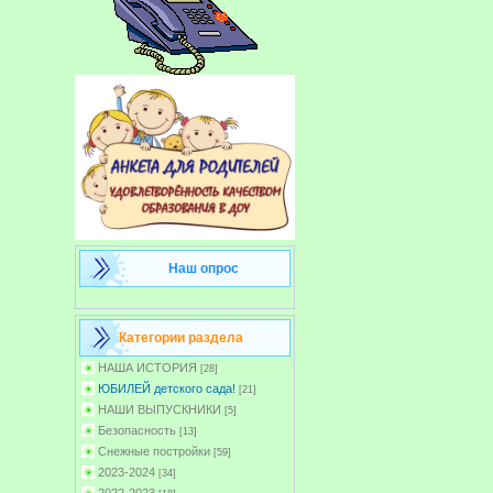
Наш опрос
Категории раздела
НАША ИСТОРИЯ
[28]
ЮБИЛЕЙ детского сада!
[21]
НАШИ ВЫПУСКНИКИ
[5]
Безопасность
[13]
Снежные постройки
[59]
2023-2024
[34]