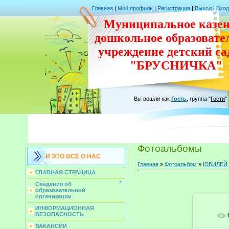
Главная
|
Мой профиль
|
Регистрация
|
Выход
|
Вход
Муниципальное казен
дошкольное
образовате
учреждение
детский с
"БРУСНИЧКА"
Вы вошли как
Гость
,
группа
"
Гости
"
Фотоальбомы
И ЭТО ВСЕ О НАС
Главная
»
Фотоальбом
»
ЮБИЛЕЙ д
ГЛАВНАЯ СТРАНИЦА
Сведения об
образовательной
организации
ИНФОРМАЦИОННАЯ
БЕЗОПАСНОСТЬ
ВАКАНСИИ