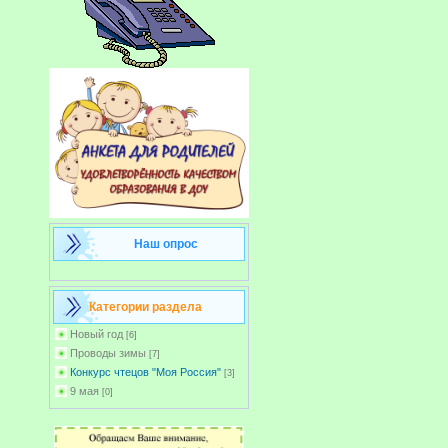
Наш опрос
Категории раздела
Новый год
[6]
Проводы зимы
[7]
Конкурс чтецов "Моя Россия"
[3]
9 мая
[0]