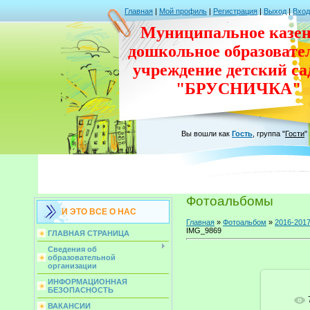
Главная
|
Мой профиль
|
Регистрация
|
Выход
|
Вход
Муниципальное казен
дошкольное
образовате
учреждение
детский с
"БРУСНИЧКА"
Вы вошли как
Гость
,
группа
"
Гости
"
Фотоальбомы
И ЭТО ВСЕ О НАС
Главная
»
Фотоальбом
»
2016-2017
IMG_9869
ГЛАВНАЯ СТРАНИЦА
Сведения об
образовательной
организации
ИНФОРМАЦИОННАЯ
БЕЗОПАСНОСТЬ
ВАКАНСИИ